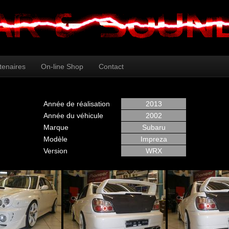
tenaires
On-line Shop
Contact
Année de réalisation
2013
Année du véhicule
2002
Marque
Subaru
Modèle
Impreza
Version
WRX