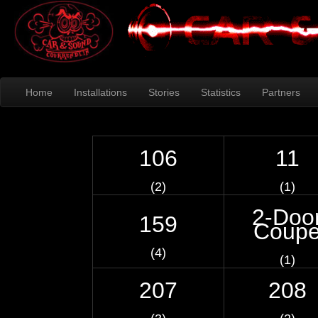
Home
Installations
Stories
Statistics
Partners
106
11
(2)
(1)
2-Doo
159
Coup
(4)
(1)
207
208