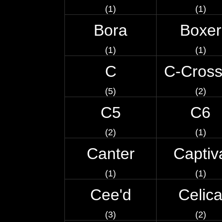
(1)
(1)
Bora
Boxer
(1)
(1)
C
C-Cross
(5)
(2)
C5
C6
(2)
(1)
Canter
Captiv
(1)
(1)
Cee'd
Celic
(3)
(2)