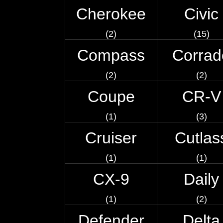
Cherokee
Civic
(2)
(15)
Compass
Corrad
(2)
(2)
Coupe
CR-V
(1)
(3)
Cruiser
Cutlas
(1)
(1)
CX-9
Daily
(1)
(2)
Defender
Delta