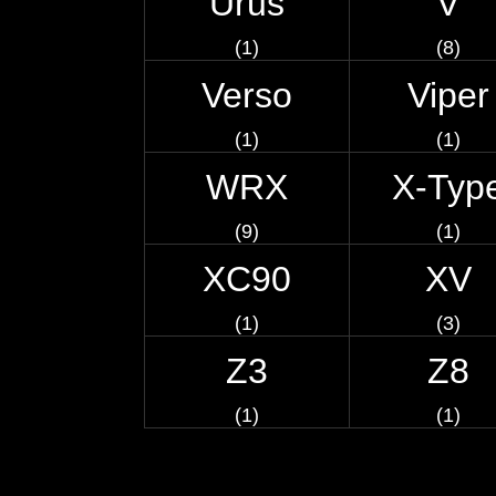
Urus
V
(1)
(8)
Verso
Viper
(1)
(1)
WRX
X-Typ
(9)
(1)
XC90
XV
(1)
(3)
Z3
Z8
(1)
(1)