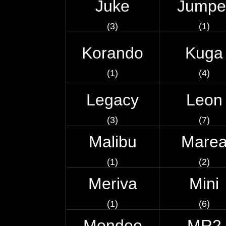
Juke
Jumpe
(3)
(1)
Korando
Kuga
(1)
(4)
Legacy
Leon
(3)
(7)
Malibu
Mare
(1)
(2)
Meriva
Mini
(1)
(6)
Mondeo
MR2