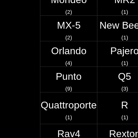
(2)
(1)
MX-5
New Bee
(2)
(1)
Orlando
Pajer
(4)
(1)
Punto
Q5
(9)
(3)
Quattroporte
R
(1)
(1)
Rav4
Rexto