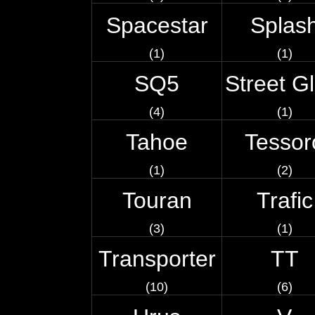
Spacestar
Splas
(1)
(1)
SQ5
Street Gl
(4)
(1)
Tahoe
Tessor
(1)
(2)
Touran
Trafic
(3)
(1)
Transporter
TT
(10)
(6)