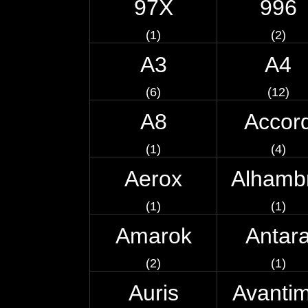
97X
996
(1)
(2)
A3
A4
(6)
(12)
A8
Accor
(1)
(4)
Aerox
Alhamb
(1)
(1)
Amarok
Antar
(2)
(1)
Auris
Avanti