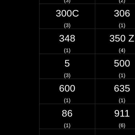
(3)
(2)
300C
306
(3)
(1)
348
350 Z
(1)
(4)
5
500
(3)
(1)
600
635
(1)
(1)
86
911
(1)
(6)